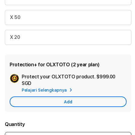
X 50
X 20
Protection+ for OLXTOTO (2 year plan)
Protect your OLXTOTO product.
$999.00
Ad
SGD
App
Pelajari Selengkapnya
Car
Add
Quantity