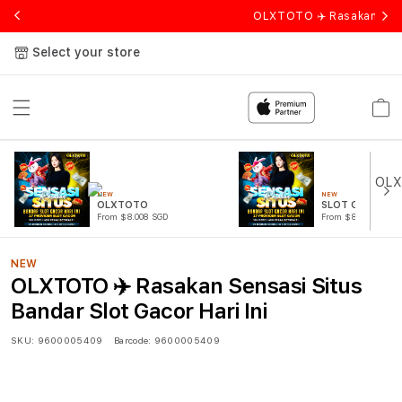
OLXTOTO ✈️ Rasakan Sensa
Select your store
Cart
NEW
NEW
OLXTOTO
SLOT GACOR
From $8.008 SGD
From $807.77 SGD
NEW
OLXTOTO ✈️ Rasakan Sensasi Situs
Bandar Slot Gacor Hari Ini
SKU:
9600005409
Barcode:
9600005409