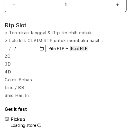
Decrease
Incr
quantity
quant
for
for
Rtp Slot
OLXTOTO
OLX
✈️
✈️
> Tentukan tanggal & Rtp terlebih dahulu…
Rasakan
Rasa
> Lalu klik CLAIM RTP untuk membuka hasil…
Sensasi
Sens
Buat RTP
Situs
Situs
2D
Bandar
Band
3D
Slot
Slot
Gacor
Gaco
4D
Hari
Hari
Colok Bebas
Ini
Ini
Line / BB
Shio Hari Ini
Get it fast
Pickup
Loading store