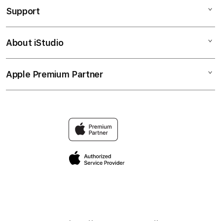
Support
AppleCare+
SLOT GACOR
Corporate
SLOT ONLINE
About iStudio
My Account
OLXTOTO SLOT
SITUS SLOT
Collection & Delivery
Elush Service Provider
BANDAR SLOT
Apple Premium Partner
About Us
Returns & Exchanges
Financing Options
BANDAR SLOT GACOR
Find an iStudio near you
Contact Us
Trade-in
SITUS SLOT
Why Shop at iStudio
FAQ
Traveller’s Reservation
Elush Corporate Website
Privacy Policy
Site Terms of Use